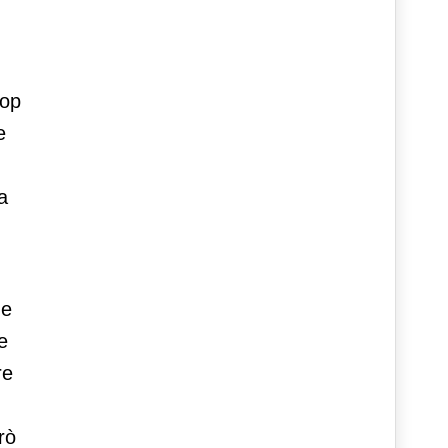
oop
e
a
 e
e
re
rò