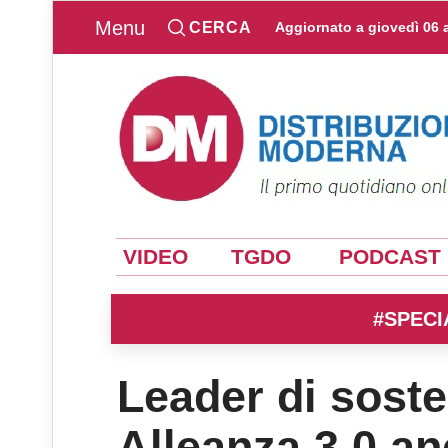
Menu
CERCA
Aggiornato a
giovedì 06 
VIDEO
TGDO
PODCAST
#SPECI
Leader di soste
Alleanza 3.0 an