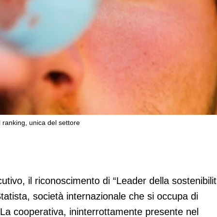
 ranking, unica del settore
 Alleanza 3.0 ancora nel ranking, unica
tivo, il riconoscimento di “Leader della sostenibili
tatista, società internazionale che si occupa di
. La cooperativa, ininterrottamente presente nel