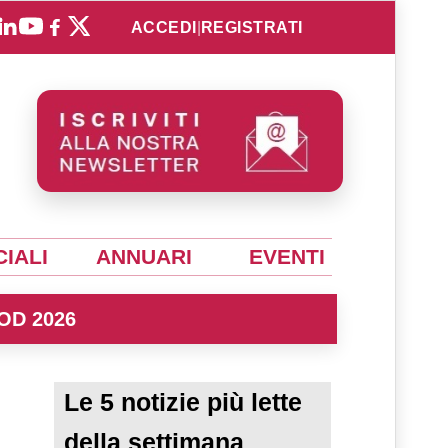
ACCEDI
|
REGISTRATI
IALI
ANNUARI
EVENTI
OD 2026
Le 5 notizie più lette
della settimana