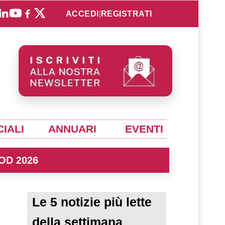
ACCEDI
|
REGISTRATI
IALI
ANNUARI
EVENTI
OD 2026
Le 5 notizie più lette
della settimana