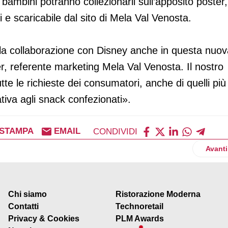
bambini potranno collezionarli sull’apposito poster,
ti e scaricabile dal sito di Mela Val Venosta.
 la collaborazione con Disney anche in questa nuov
 referente marketing Mela Val Venosta. Il nostro
utte le richieste dei consumatori, anche di quelli più
ativa agli snack confezionati».
STAMPA
EMAIL
CONDIVIDI
a i nuovi proiettori laser da installazione
Artico
Avanti
Chi siamo
Ristorazione Moderna
Contatti
Technoretail
Privacy & Cookies
PLM Awards