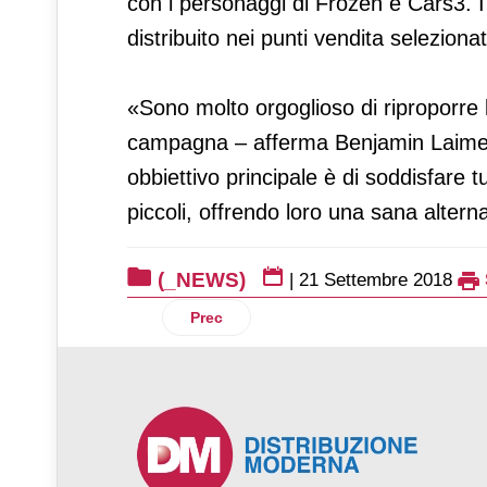
con i personaggi di Frozen e Cars3. I 
distribuito nei punti vendita seleziona
«Sono molto orgoglioso di riproporre
campagna – afferma Benjamin Laimer,
obbiettivo principale è di soddisfare t
piccoli, offrendo loro una sana altern
(_NEWS)
|
21 Settembre 2018
Articolo precedente: Sony lancia in Europ
Prec