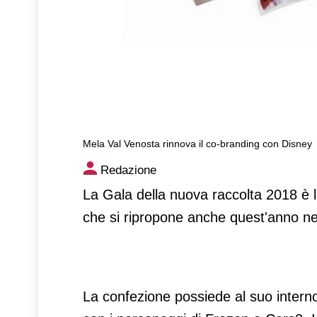
Mela Val Venosta rinnova il co-branding con Disney
Mela Val Venosta rinnova il 
Redazione
La Gala della nuova raccolta 2018 è l
che si ripropone anche quest'anno nel
La confezione possiede al suo interno 