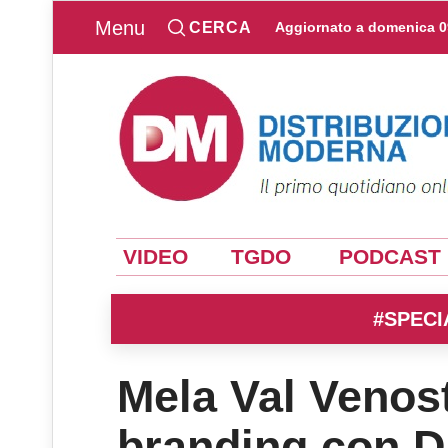
Menu
CERCA
Aggiornato a
domenica 0
VIDEO
TGDO
PODCAST
#SPECI
Mela Val Venost
branding con D