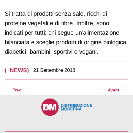
Si tratta di prodotti senza sale, ricchi di
proteine vegetali e di fibre. Inoltre, sono
indicati per tutti: chi segue un’alimentazione
bilanciata e sceglie prodotti di origine biologica,
diabetici, bambini, sportivi e vegani.
(_NEWS)
21 Settembre 2018
Articolo precedente: Mela Val Venosta rinnova il co-brandi
Articolo suc
Prec
Avanti