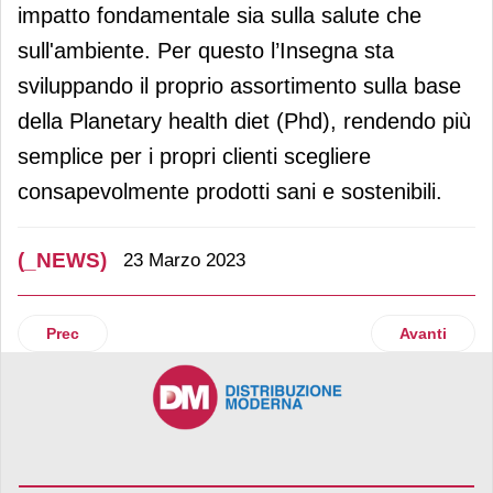
impatto fondamentale sia sulla salute che
sull'ambiente. Per questo l’Insegna sta
sviluppando il proprio assortimento sulla base
della Planetary health diet (Phd), rendendo più
semplice per i propri clienti scegliere
consapevolmente prodotti sani e sostenibili.
(_NEWS)
23 Marzo 2023
Articolo precedente: Unieuro: l’esercizio 2022/23 si è chiuso
Articolo su
Prec
Avanti