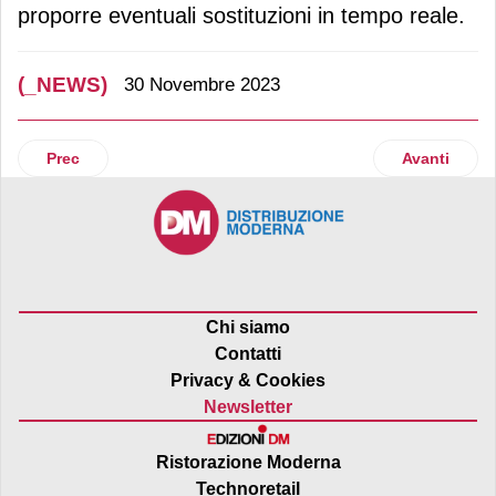
proporre eventuali sostituzioni in tempo reale.
(_NEWS)
30 Novembre 2023
Articolo precedente: Cigierre, due nuove nomine nel top m
Articolo suc
Prec
Avanti
Chi siamo
Contatti
Privacy & Cookies
Newsletter
Ristorazione Moderna
Technoretail