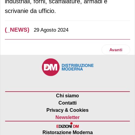
industriali, forni, scaffalature, armadi e
scrivanie da ufficio.
(_NEWS)
29 Agosto 2024
Articolo succ
Avanti
Chi siamo
Contatti
Privacy & Cookies
Newsletter
Ristorazione Moderna