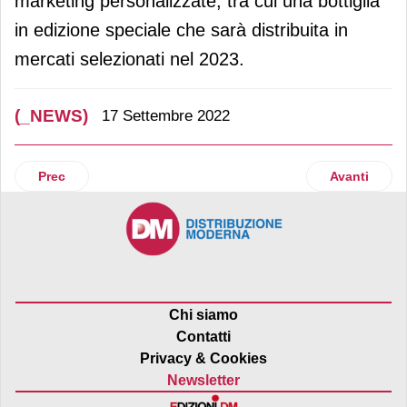
marketing personalizzate, tra cui una bottiglia
in edizione speciale che sarà distribuita in
mercati selezionati nel 2023.
(_NEWS)
17 Settembre 2022
Articolo precedente: Decathlon e Leroy Merlin insieme per 
Articolo suc
Prec
Avanti
Chi siamo
Contatti
Privacy & Cookies
Newsletter