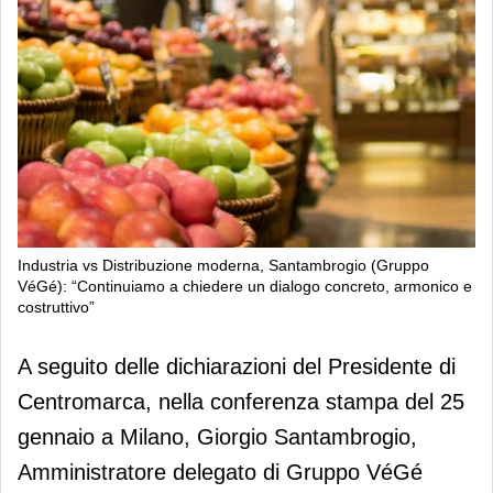
Industria vs Distribuzione moderna, Santambrogio (Gruppo
VéGé): “Continuiamo a chiedere un dialogo concreto, armonico e
costruttivo”
Industria vs Distribuzione moderna,
A seguito delle dichiarazioni del Presidente di
Santambrogio (Gruppo VéGé):
Centromarca, nella conferenza stampa del 25
“Continuiamo a chiedere un dialogo
gennaio a Milano, Giorgio Santambrogio,
concreto, armonico e costruttivo”
Amministratore delegato di Gruppo VéGé