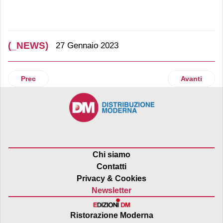
(_NEWS)
27 Gennaio 2023
Articolo precedente: Haribo: in arrivo la limited edition Sup
Articolo suc
Prec
Avanti
Chi siamo
Contatti
Privacy & Cookies
Newsletter
Ristorazione Moderna