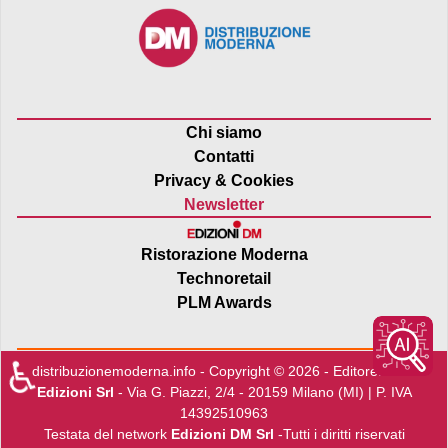
Chi siamo
Contatti
Privacy & Cookies
Newsletter
Ristorazione Moderna
Technoretail
PLM Awards
♿
distribuzionemoderna.info - Copyright © 2026 - Editore:
Edra
Edizioni Srl
- Via G. Piazzi, 2/4 - 20159 Milano (MI) | P. IVA
14392510963
Testata del network
Edizioni DM Srl
-Tutti i diritti riservati