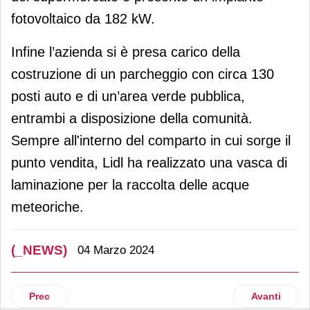
fotovoltaico da 182 kW.
Infine l’azienda si è presa carico della
costruzione di un parcheggio con circa 130
posti auto e di un’area verde pubblica,
entrambi a disposizione della comunità.
Sempre all'interno del comparto in cui sorge il
punto vendita, Lidl ha realizzato una vasca di
laminazione per la raccolta delle acque
meteoriche.
(_NEWS)
04 Marzo 2024
Articolo precedente: Aldi si rafforza a Torino
Articolo suc
Prec
Avanti