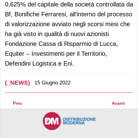
0,625% del capitale della società controllata da
Bf, Bonifiche Ferraresi, all’interno del processo
di valorizzazione avviato negli scorsi mesi che
ha già visto in qualità di nuovi azionisti
Fondazione Cassa di Risparmio di Lucca,
Equiter – Investimenti per il Territorio,
Defendini Logistica e Eni.
(_NEWS)
15 Giugno 2022
Articolo precedente: CS Checkpoint Systems e Crime&tech:
Articolo suc
Prec
Avanti