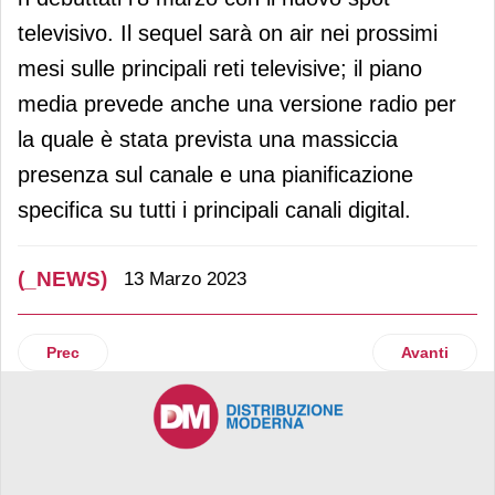
televisivo. Il sequel sarà on air nei prossimi
mesi sulle principali reti televisive; il piano
media prevede anche una versione radio per
la quale è stata prevista una massiccia
presenza sul canale e una pianificazione
specifica su tutti i principali canali digital.
(_NEWS)
13 Marzo 2023
Articolo precedente: Despar: si è conclusa la raccolta fon
Articolo suc
Prec
Avanti