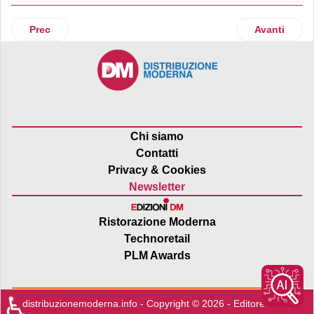
Articolo precedente: 14 negozi doc*Roma in via di cession
Articolo suc
Prec
Avanti
Chi siamo
Contatti
Privacy & Cookies
Newsletter
Ristorazione Moderna
Technoretail
PLM Awards
♿
distribuzionemoderna.info - Copyright © 2026 - Editore:
Edra