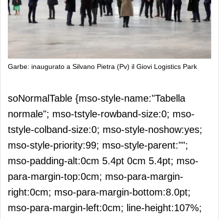
Garbe: inaugurato a Silvano Pietra (Pv) il Giovi Logistics Park
Garbe: inaugurato a Silvano Pietra
soNormalTable {mso-style-name:"Tabella
(Pv) il Giovi Logistics Park
normale"; mso-tstyle-rowband-size:0; mso-
tstyle-colband-size:0; mso-style-noshow:yes;
mso-style-priority:99; mso-style-parent:"";
mso-padding-alt:0cm 5.4pt 0cm 5.4pt; mso-
para-margin-top:0cm; mso-para-margin-
right:0cm; mso-para-margin-bottom:8.0pt;
mso-para-margin-left:0cm; line-height:107%;