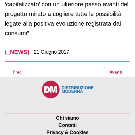
‘capitalizzato’ con un ulteriore passo avanti del
progetto mirato a cogliere tutte le possibilità
legate alla positiva evoluzione registrata dai
consumi”.
(_NEWS)
21 Giugno 2017
Articolo precedente: Firmato accordo Ue-Cina sulle indicaz
Articolo succ
Prec
Avanti
Chi siamo
Contatti
Privacy & Cookies