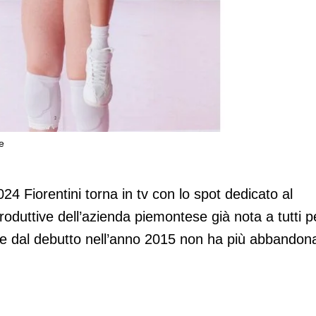
e
 suo Peanut Butter spaziale
4 Fiorentini torna in tv con lo spot dedicato al
roduttive dell’azienda piemontese già nota a tutti p
e che dal debutto nell’anno 2015 non ha più abbandon