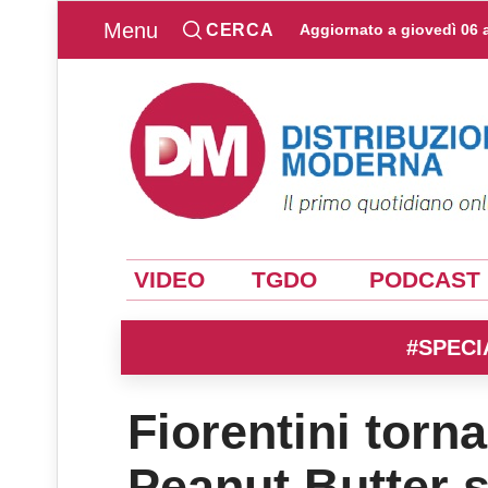
Menu
CERCA
Aggiornato a
giovedì 06 
VIDEO
TGDO
PODCAST
#SPECI
Fiorentini torna
Peanut Butter s