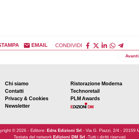
STAMPA
EMAIL
CONDIVIDI
i Carrefour con una soluzione innovativa per ottimizzare la strateg
Artico
Avanti
Chi siamo
Ristorazione Moderna
Contatti
Technoretail
Privacy & Cookies
PLM Awards
Newsletter
yright © 2026 - Editore:
Edra Edizioni Srl
- Via G. Piazzi, 2/4 - 20159 
Testata del network
Edizioni DM Srl
-Tutti i diritti riservati