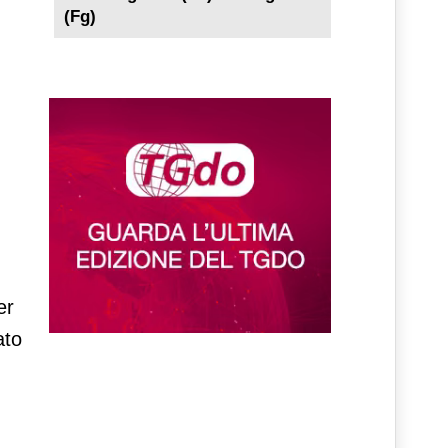
(Fg)
er
ato