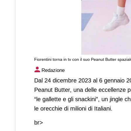
Fiorentini torna in tv con il suo Peanut Butter spazial
Fiorentini torna in tv con il
Redazione
Dal 24 dicembre 2023 al 6 gennaio 202
Peanut Butter, una delle eccellenze p
“le gallette e gli snackini”, un jingl
le orecchie di milioni di Italiani.
br>