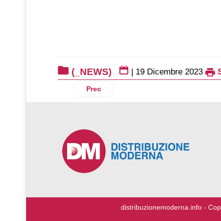
(_NEWS)
|
19 Dicembre 2023
Articolo precedente: Ntt Data al fianco d
Prec
♿
distribuzionemoderna.info - Cop