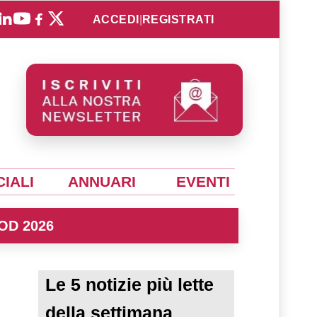
ACCEDI
|
REGISTRATI
IALI
ANNUARI
EVENTI
OD 2026
Le 5 notizie più lette
della settimana