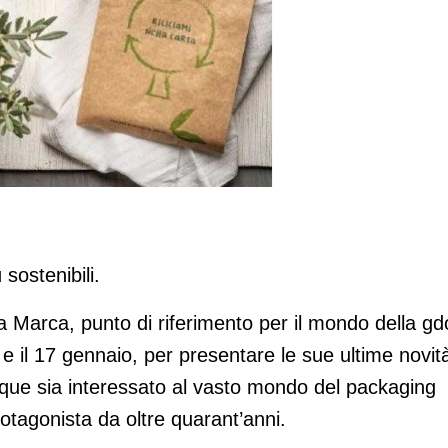
a di Bologna
 sostenibili.
a Marca, punto di riferimento per il mondo della gd
6 e il 17 gennaio, per presentare le sue ultime novit
iunque sia interessato al vasto mondo del packaging
rotagonista da oltre quarant’anni.