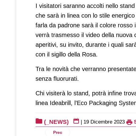
I visitatori saranno accolti nello sta
che sarà in linea con lo stile energic
farla da padrone sarà il colore rosso
verrà trasmesso il video della nuova 
aperitivi, su invito, durante i quali sa
con il sigillo della Rosa.
Tra le novità che verranno presentate
senza fluorurati.
Chi visiterà lo stand, potrà infine tro
linea Ideabrill, l’Eco Packaging Syste
(_NEWS)
|
19 Dicembre 2023
Articolo precedente: Fiorentini torna in 
Prec