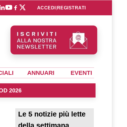
ACCEDI
|
REGISTRATI
IALI
ANNUARI
EVENTI
OD 2026
Le 5 notizie più lette
della settimana