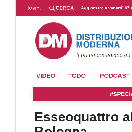
Menu
CERCA
Aggiornato a
venerdì 07 
VIDEO
TGDO
PODCAST
#SPECI
Esseoquattro al
Bologna