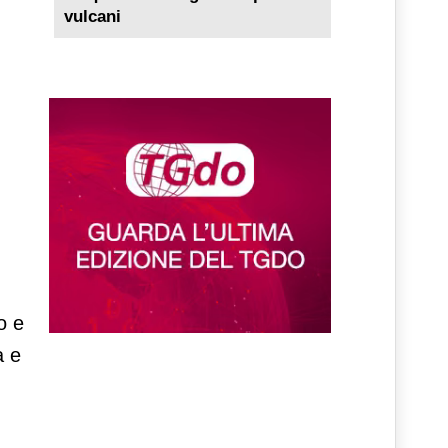
vulcani
o e
à e