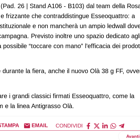
nd (Pad. 26 | Stand A106 - B103) dal team della Ros
o e frizzante che contraddistingue Esseoquattro: a
 istituzionale e non mancherà un ampio ledwall dov
campagna. Previsto inoltre uno spazio dedicato agl
rà possibile “toccare con mano” l’efficacia dei prodot
 durante la fiera, anche il nuovo Olà 38 g FF, ovve
vare i grandi classici firmati Esseoquattro, come la
m e la linea Antigrasso Olà.
STAMPA
EMAIL
CONDIVIDI
tv con il suo Peanut Butter spaziale
Artico
Avanti