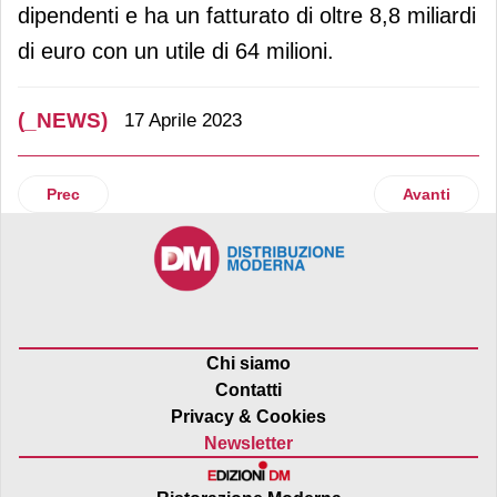
dipendenti e ha un fatturato di oltre 8,8 miliardi
di euro con un utile di 64 milioni.
(_NEWS)
17 Aprile 2023
Articolo precedente: Corporate responsability: Vgp pubblica 
Articolo suc
Prec
Avanti
Chi siamo
Contatti
Privacy & Cookies
Newsletter