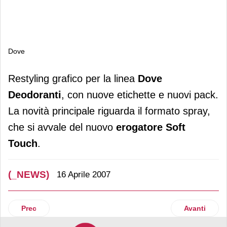
Dove
Dove
Restyling grafico per la linea
Dove
Deodoranti
, con nuove etichette e nuovi pack.
La novità principale riguarda il formato spray,
che si avvale del nuovo
erogatore Soft
Touch
.
(_NEWS)
16 Aprile 2007
Articolo precedente: Pecorino siciliano Dop
Articolo su
Prec
Avanti