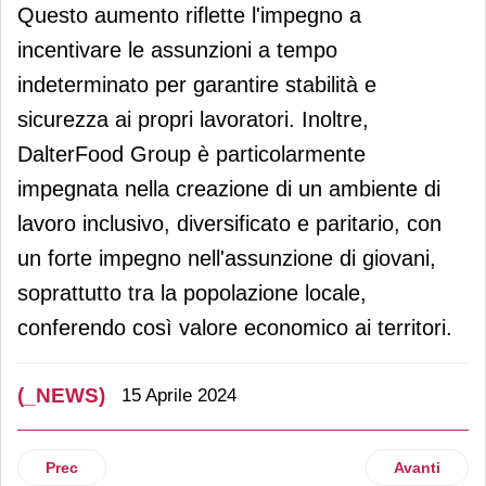
Questo aumento riflette l'impegno a
incentivare le assunzioni a tempo
indeterminato per garantire stabilità e
sicurezza ai propri lavoratori. Inoltre,
DalterFood Group è particolarmente
impegnata nella creazione di un ambiente di
lavoro inclusivo, diversificato e paritario, con
un forte impegno nell'assunzione di giovani,
soprattutto tra la popolazione locale,
conferendo così valore economico ai territori.
(_NEWS)
15 Aprile 2024
Articolo precedente: Primark riduce il costo di centinaia di 
Articolo suc
Prec
Avanti