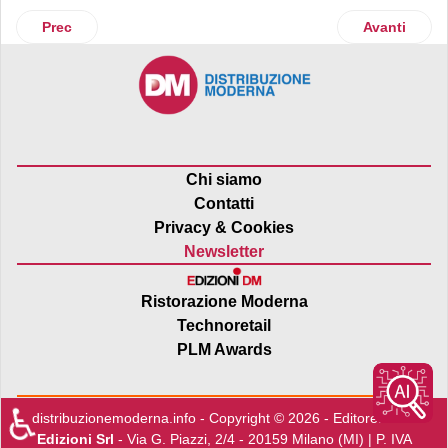
Articolo precedente: Giappone
Articolo suc
Prec
Avanti
Chi siamo
Contatti
Privacy & Cookies
Newsletter
Ristorazione Moderna
Technoretail
PLM Awards
♿
distribuzionemoderna.info - Copyright © 2026 - Editore:
Edra
Edizioni Srl
- Via G. Piazzi, 2/4 - 20159 Milano (MI) | P. IVA