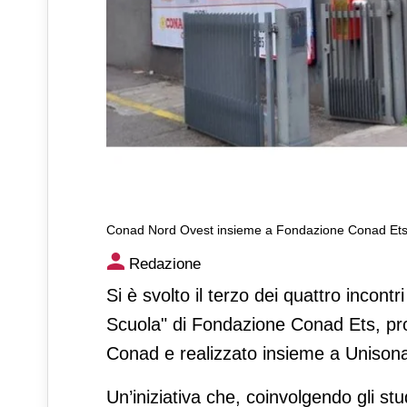
Conad Nord Ovest insieme a Fondazione Conad Ets p
Conad Nord Ovest insieme a
Redazione
Bologna il "Progetto Scuola
Si è svolto il terzo dei quattro incont
Scuola" di Fondazione Conad Ets, pr
Conad e realizzato insieme a Unison
Un’iniziativa che, coinvolgendo gli stud