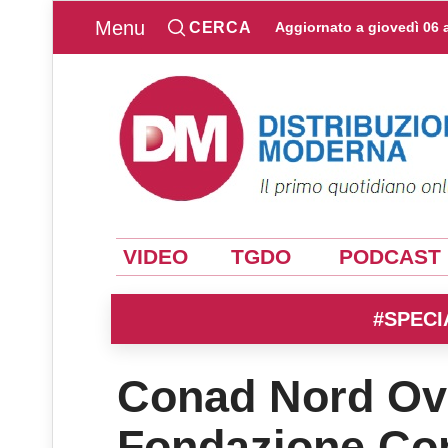
Menu
CERCA
Aggiornato a
giovedì 06 
VIDEO
TGDO
PODCAST
#SPECI
Conad Nord Ove
Fondazione Con