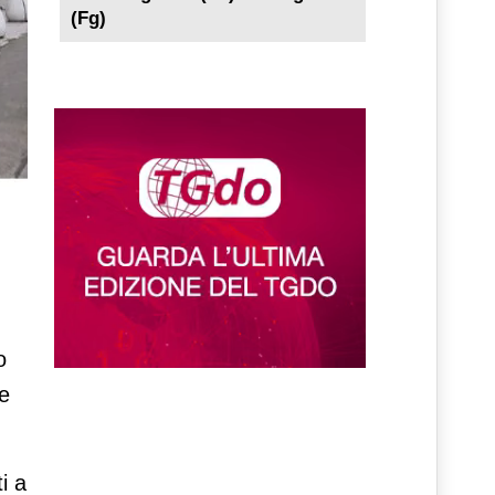
(Fg)
o
e
i a