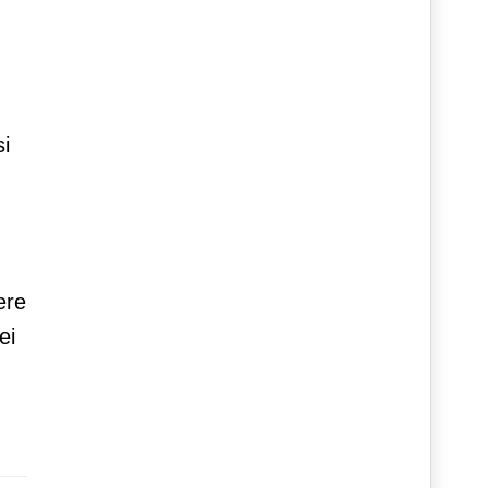
si
ere
ei