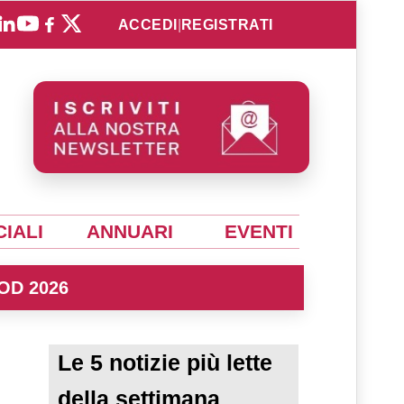
ACCEDI
|
REGISTRATI
IALI
ANNUARI
EVENTI
OD 2026
Le 5 notizie più lette
della settimana