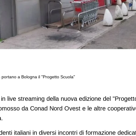
ortano a Bologna il "Progetto Scuola"
 Fondazione Conad Ets portano a
"
ri in live streaming della nuova edizione del "Progett
omosso da Conad Nord Ovest e le altre cooperativ
a.
enti italiani in diversi incontri di formazione dedicat