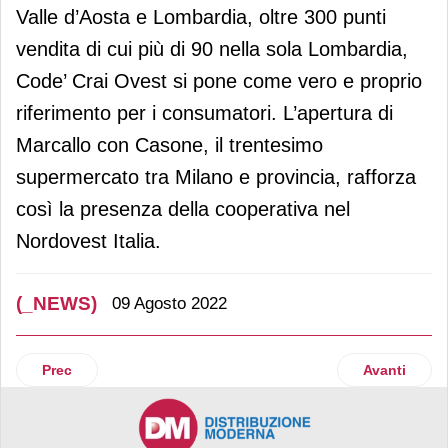
Valle d’Aosta e Lombardia, oltre 300 punti
vendita di cui più di 90 nella sola Lombardia,
Code’ Crai Ovest si pone come vero e proprio
riferimento per i consumatori. L’apertura di
Marcallo con Casone, il trentesimo
supermercato tra Milano e provincia, rafforza
così la presenza della cooperativa nel
Nordovest Italia.
(_NEWS)
09 Agosto 2022
Articolo precedente: Pam: sì al panettone da gustare sotto
Articolo suc
Prec
Avanti