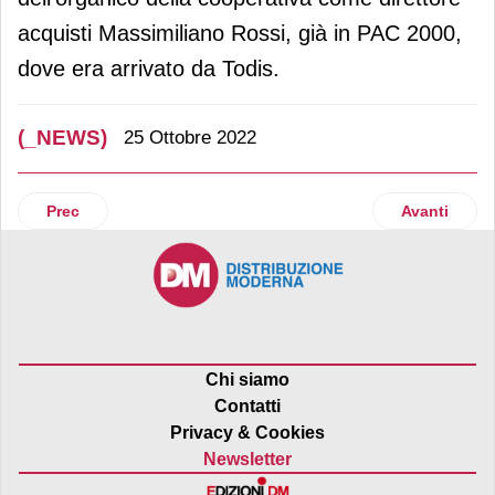
acquisti Massimiliano Rossi, già in PAC 2000,
dove era arrivato da Todis.
(_NEWS)
25 Ottobre 2022
Articolo precedente: Casalasco leader italiano nella trasf
Articolo suc
Prec
Avanti
Chi siamo
Contatti
Privacy & Cookies
Newsletter