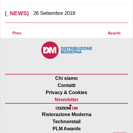
(_NEWS)
26 Settembre 2018
Articolo precedente: Náttúra lancia i Biscotti Omega 3
Articolo suc
Prec
Avanti
Chi siamo
Contatti
Privacy & Cookies
Newsletter
Ristorazione Moderna
Technoretail
PLM Awards