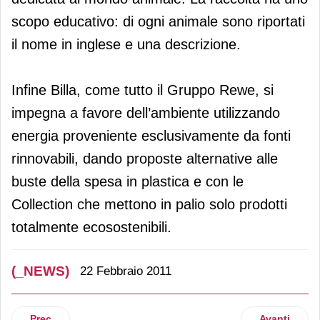
scopo educativo: di ogni animale sono riportati
il nome in inglese e una descrizione.
Infine Billa, come tutto il Gruppo Rewe, si
impegna a favore dell’ambiente utilizzando
energia proveniente esclusivamente da fonti
rinnovabili, dando proposte alternative alle
buste della spesa in plastica e con le
Collection che mettono in palio solo prodotti
totalmente ecosostenibili.
(_NEWS)
22 Febbraio 2011
Articolo precedente: Distributori automatici per una sana a
Articolo suc
Prec
Avanti