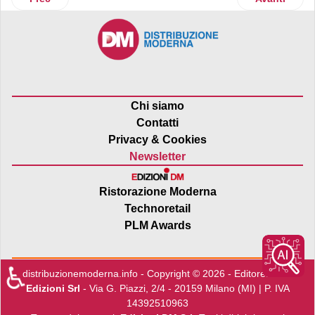
Chi siamo
Contatti
Privacy & Cookies
Newsletter
Ristorazione Moderna
Technoretail
PLM Awards
♿
distribuzionemoderna.info - Copyright © 2026 - Editore:
Edra
Edizioni Srl
- Via G. Piazzi, 2/4 - 20159 Milano (MI) | P. IVA
14392510963