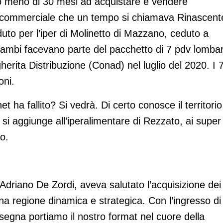
 meno di 30 mesi ad acquistare e vendere
ro commerciale che un tempo si chiamava Rinascent
to per l’iper di Molinetto di Mazzano, ceduto a
ambi facevano parte del pacchetto di 7 pdv lombar
rita Distribuzione (Conad) nel luglio del 2020. I 
oni.
 ha fallito? Si vedrà. Di certo conosce il territorio
si aggiunge all’iperalimentare di Rezzato, ai super 
o.
Adriano De Zordi, aveva salutato l’acquisizione dei
a regione dinamica e strategica. Con l’ingresso di
nsegna portiamo il nostro format nel cuore della