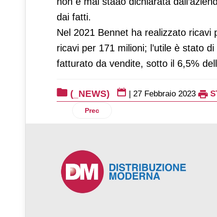
non è mai staao dichiarata dall’azie
dai fatti.
Nel 2021 Bennet ha realizzato ricavi p
ricavi per 171 milioni; l’utile è stato d
fatturato da vendite, sotto il 6,5% del
(_NEWS)
|
27 Febbraio 2023
S
Articolo precedente: Schär: torna in T
Prec
♿