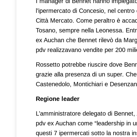
I manager di Bennet hanno impiegato
l’ipermercato di Concesio, nel cent
Città Mercato. Come peraltro è accadu
Tosano, sempre nella Leonessa. Entr
ex Auchan che Bennet rilevò da Marghe
pdv realizzavano vendite per 200 mili
Rossetto potrebbe riuscire dove Bennet
grazie alla presenza di un super. Che 
Castenedolo, Montichiari e Desenzan
Regione leader
L’amministratore delegato di Bennet, 
pdv ex Auchan come “leadership in un
questi 7 ipermercati sotto la nostra i