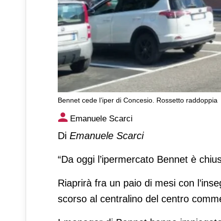
Bennet cede l’iper di Concesio. Rossetto raddoppia
Bennet cede l’iper di Conces
Emanuele Scarci
Di
Emanuele Scarci
“Da oggi l’ipermercato Bennet è chiu
Riaprirà fra un paio di mesi con l’in
scorso al centralino del centro comme