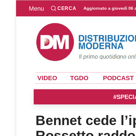
Menu
CERCA
Aggiornato a
giovedì 06 
VIDEO
TGDO
PODCAST
#SPECI
Bennet cede l’i
Rossetto raddo