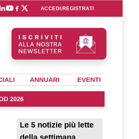
ACCEDI
|
REGISTRATI
IALI
ANNUARI
EVENTI
OD 2026
Le 5 notizie più lette
della settimana