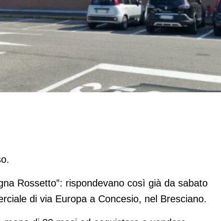
io. Rossetto raddoppia
so.
segna Rossetto”: rispondevano così già da sabato
rciale di via Europa a Concesio, nel Bresciano.