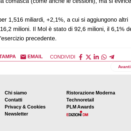
nda comasca (come anche le cessioni), ma si evinc
er 1,516 miliardi, +2,1%, a cui si aggiungono altri
i 16,2 milioni. Il Mol è stato di 92,6 milioni, il 6,1% d
l’esercizio precedente.
TAMPA
EMAIL
CONDIVIDI
V la campagna "Senza glutine, non senza gusto"
Artico
Avanti
Chi siamo
Ristorazione Moderna
Contatti
Technoretail
Privacy & Cookies
PLM Awards
Newsletter