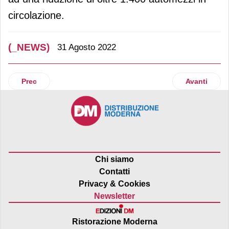
circolazione.
(_NEWS)
31 Agosto 2022
Articolo precedente: La gdo unita contro il caro energia
Articolo succ
Prec
Avanti
Chi siamo
Contatti
Privacy & Cookies
Newsletter
Ristorazione Moderna