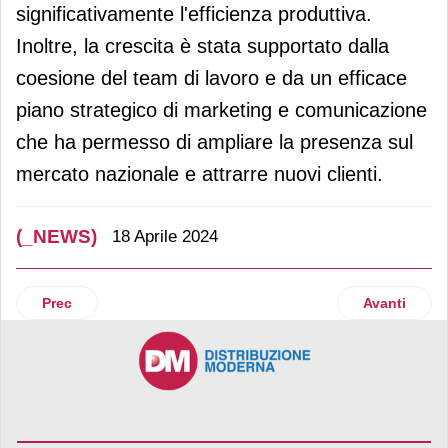
significativamente l'efficienza produttiva.
Inoltre, la crescita è stata supportato dalla
coesione del team di lavoro e da un efficace
piano strategico di marketing e comunicazione
che ha permesso di ampliare la presenza sul
mercato nazionale e attrarre nuovi clienti.
(_NEWS)
18 Aprile 2024
Articolo precedente: Too Good To Go e Caffè Borbone insie
Articolo suc
Prec
Avanti