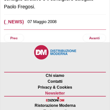
Paolo Fregosi.
(_NEWS)
07 Maggio 2008
Articolo precedente: Consumi
Articolo suc
Prec
Avanti
Chi siamo
Contatti
Privacy & Cookies
Newsletter
Ristorazione Moderna