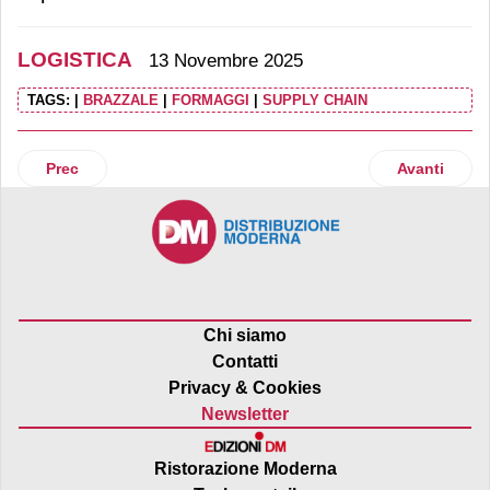
LOGISTICA
13 Novembre 2025
TAGS:
|
BRAZZALE
|
FORMAGGI
|
SUPPLY CHAIN
Articolo precedente: Spring Gds lancia una nuova soluzione 
Articolo suc
Prec
Avanti
Chi siamo
Contatti
Privacy & Cookies
Newsletter
Ristorazione Moderna