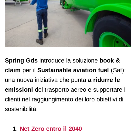
Spring Gds lancia una nuova
Spring Gds
introduce la soluzione
book &
soluzione di Sustainable Aviation Fuel
claim
per il
Sustainable aviation fuel
(Saf):
per ridurre le emissioni
una nuova iniziativa che punta
a ridurre le
emissioni
del trasporto aereo e supportare i
clienti nel raggiungimento dei loro obiettivi di
sostenibilità.
Net Zero entro il 2040