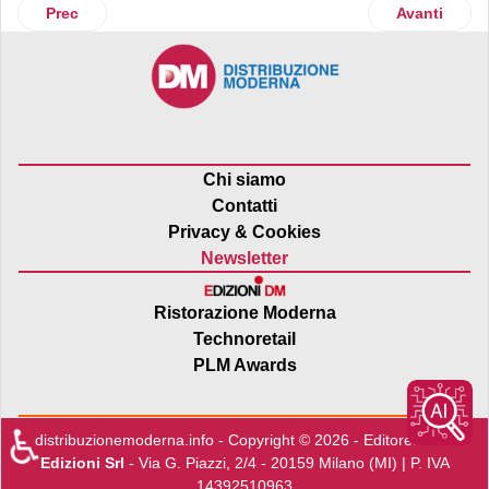
Articolo precedente: Cbre advisor di Collier e Hines nell'acq
Articolo suc
Prec
Avanti
Chi siamo
Contatti
Privacy & Cookies
Newsletter
Ristorazione Moderna
Technoretail
PLM Awards
♿
distribuzionemoderna.info - Copyright © 2026 - Editore:
Edra
Edizioni Srl
- Via G. Piazzi, 2/4 - 20159 Milano (MI) | P. IVA
14392510963