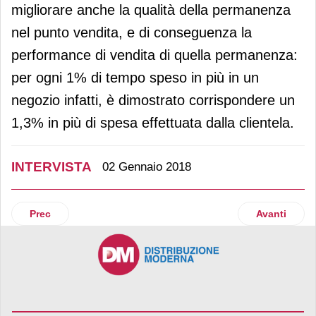
migliorare anche la qualità della permanenza
nel punto vendita, e di conseguenza la
performance di vendita di quella permanenza:
per ogni 1% di tempo speso in più in un
negozio infatti, è dimostrato corrispondere un
1,3% in più di spesa effettuata dalla clientela.
INTERVISTA
02 Gennaio 2018
Articolo precedente: Despar Italia: private label a tutta for
Articolo suc
Prec
Avanti