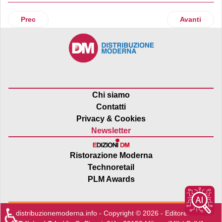
Articolo precedente: Fila: tutte le sfumature delle belle arti
Articolo suc
Prec
Avanti
Chi siamo
Contatti
Privacy & Cookies
Newsletter
Ristorazione Moderna
Technoretail
PLM Awards
♿
distribuzionemoderna.info - Copyright © 2026 - Editore:
Edra