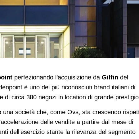
 di Goldenpoint
point
perfezionando l’acquisizione da
Gilfin
del
enpoint è uno dei più riconosciuti brand italiani di
 di circa 380 negozi in location di grande prestigio
o una società che, come Ovs, sta crescendo rispet
’accelerazione delle vendite a partire dal mese di
nti dell’esercizio stante la rilevanza del segmento