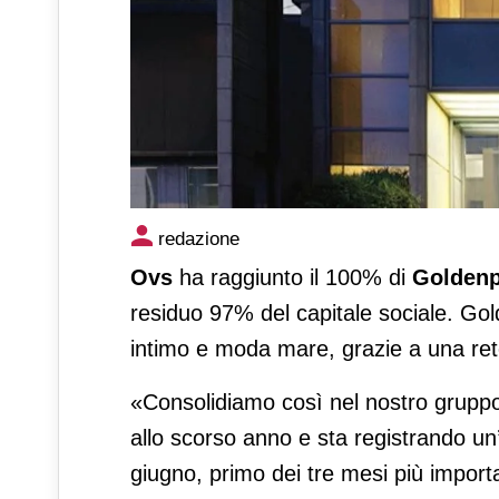
Ovs conclude l'acquisizione
redazione
Ovs
ha raggiunto il 100% di
Golden
residuo 97% del capitale sociale. Gold
intimo e moda mare, grazie a una rete
«Consolidiamo così nel nostro grupp
allo scorso anno e sta registrando un
giugno, primo dei tre mesi più importa