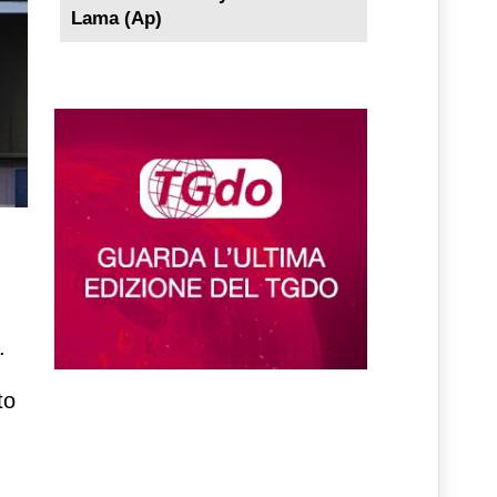
Lama (Ap)
.
to