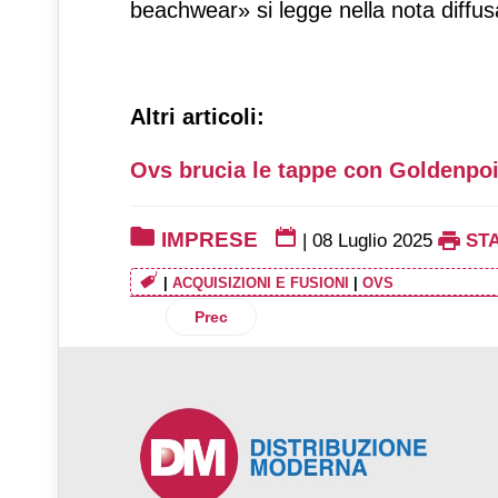
beachwear» si legge nella nota diffus
Altri articoli:
Ovs brucia le tappe con Goldenpoi
IMPRESE
|
08 Luglio 2025
ST
|
ACQUISIZIONI E FUSIONI
|
OVS
Articolo precedente: Unieuro presenta i
Prec