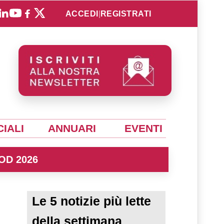
ACCEDI
|
REGISTRATI
IALI
ANNUARI
EVENTI
OD 2026
Le 5 notizie più lette
della settimana