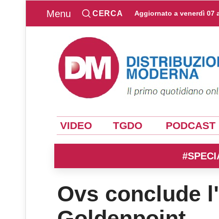
Menu
CERCA
Aggiornato a
venerdì 07 
VIDEO
TGDO
PODCAST
#SPECI
Ovs conclude l'
Goldenpoint