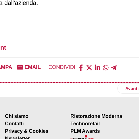
a dall’azienda.
nt
AMPA
EMAIL
CONDIVIDI
l piano strategico 2025-2030
Artico
Avanti
Chi siamo
Ristorazione Moderna
Contatti
Technoretail
Privacy & Cookies
PLM Awards
Newsletter