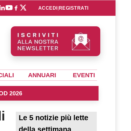
ACCEDI
|
REGISTRATI
IALI
ANNUARI
EVENTI
OD 2026
i
Le 5 notizie più lette
della settimana