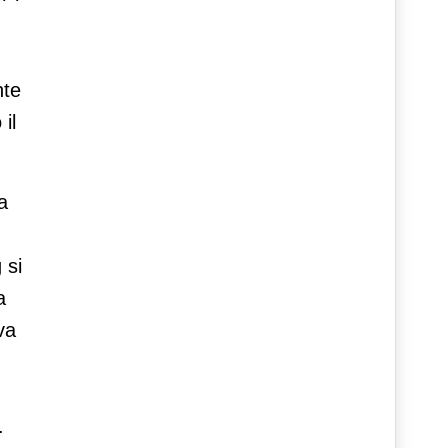
nte
il
a
 si
a
va
.