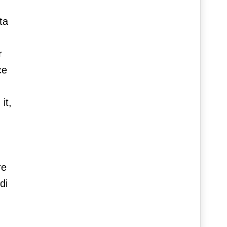
ta
r
ce
it,
re
di