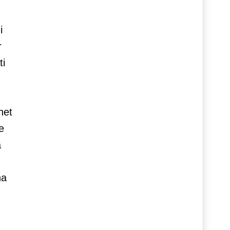
i
r
ti
net
e
a
ha