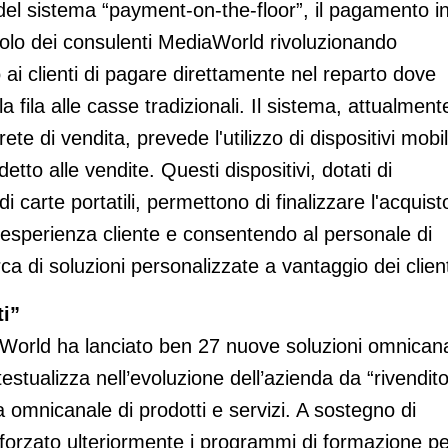
a del sistema “payment-on-the-floor”, il pagamento i
ruolo dei consulenti MediaWorld rivoluzionando
 ai clienti di pagare direttamente nel reparto dove
a fila alle casse tradizionali. Il sistema, attualment
ete di vendita, prevede l'utilizzo di dispositivi mobil
tto alle vendite. Questi dispositivi, dotati di
di carte portatili, permettono di finalizzare l'acquist
l’esperienza cliente e consentendo al personale di
ca di soluzioni personalizzate a vantaggio dei client
ti”
aWorld ha lanciato ben 27 nuove soluzioni omnican
testualizza nell’evoluzione dell’azienda da “rivendit
ma omnicanale di prodotti e servizi. A sostegno di
orzato ulteriormente i programmi di formazione pe