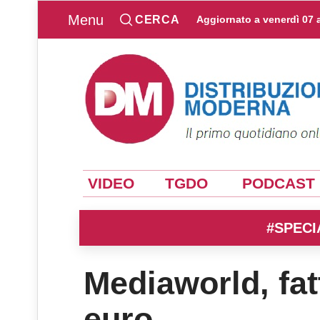
Menu
CERCA
Aggiornato a
venerdì 07 
VIDEO
TGDO
PODCAST
#SPECI
Mediaworld, fatt
euro