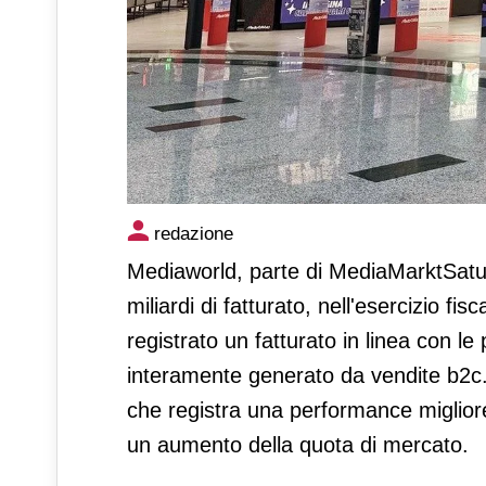
Mediaworld, fatturato a 2,4 mi
redazione
Mediaworld, parte di MediaMarktSatur
miliardi di fatturato, nell'esercizio 
registrato un fatturato in linea con le
interamente generato da vendite b2c. 
che registra una performance migliore
un aumento della quota di mercato.