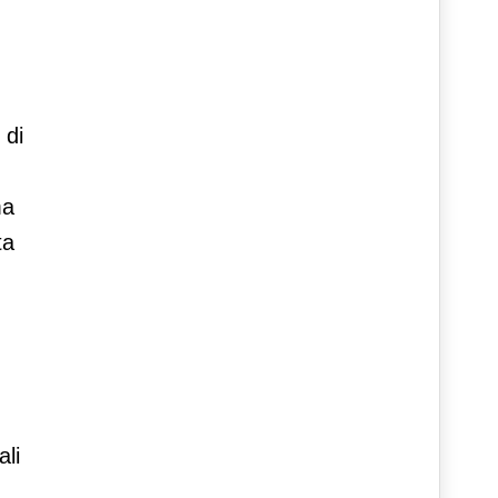
 di
ma
ta
ali