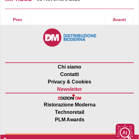
Articolo precedente: Nasce Forum, la supercentrale della Do 
Articolo suc
Prec
Avanti
Chi siamo
Contatti
Privacy & Cookies
Newsletter
Ristorazione Moderna
Technoretail
PLM Awards