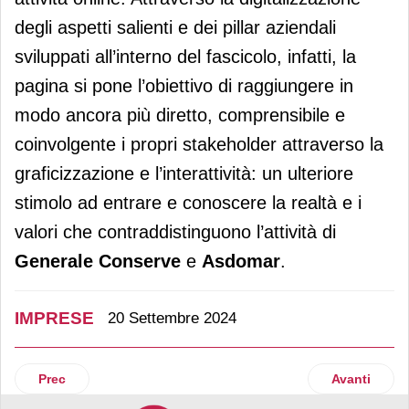
degli aspetti salienti e dei pillar aziendali
sviluppati all’interno del fascicolo, infatti, la
pagina si pone l’obiettivo di raggiungere in
modo ancora più diretto, comprensibile e
coinvolgente i propri stakeholder attraverso la
graficizzazione e l’interattività: un ulteriore
stimolo ad entrare e conoscere la realtà e i
valori che contraddistinguono l’attività di
Generale Conserve
e
Asdomar
.
IMPRESE
20 Settembre 2024
Articolo precedente: Chep: Alessia Pascariello nominata di
Articolo suc
Prec
Avanti