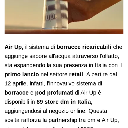
Air Up espande la sua presenza nel
Air Up
, il sistema di
borracce ricaricabili
che
retail con Dm Italia
aggiunge sapore all'acqua attraverso l'olfatto,
sta espandendo la sua presenza in Italia con il
primo lancio
nel settore
retail
. A partire dal
12 aprile, infatti, l'innovativo sistema di
borracce
e
pod profumat
i di Air Up è
disponibili in
89 store dm in Italia
,
aggiungendosi al negozio online. Questa
scelta rafforza la partnership tra dm e Air Up,