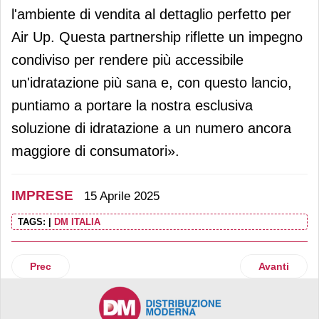
l'ambiente di vendita al dettaglio perfetto per
Air Up. Questa partnership riflette un impegno
condiviso per rendere più accessibile
un'idratazione più sana e, con questo lancio,
puntiamo a portare la nostra esclusiva
soluzione di idratazione a un numero ancora
maggiore di consumatori».
IMPRESE
15 Aprile 2025
TAGS:
|
DM ITALIA
Articolo precedente: Bilancio positivo per Latteria Soligo
Articolo suc
Prec
Avanti