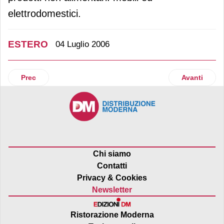
elettrodomestici.
ESTERO
04 Luglio 2006
Articolo precedente: Coop svizzera sbarca nel settore via
Articolo su
Prec
Avanti
Chi siamo
Contatti
Privacy & Cookies
Newsletter
Ristorazione Moderna