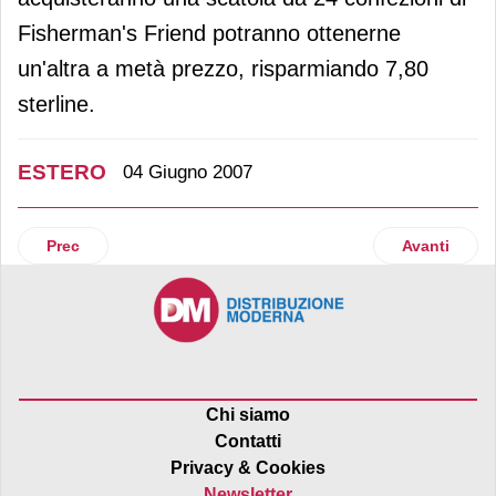
Fisherman's Friend potranno ottenerne
un'altra a metà prezzo, risparmiando 7,80
sterline.
ESTERO
04 Giugno 2007
Articolo precedente: Whole Foods Market e l'attenzione per 
Articolo succ
Prec
Avanti
Chi siamo
Contatti
Privacy & Cookies
Newsletter