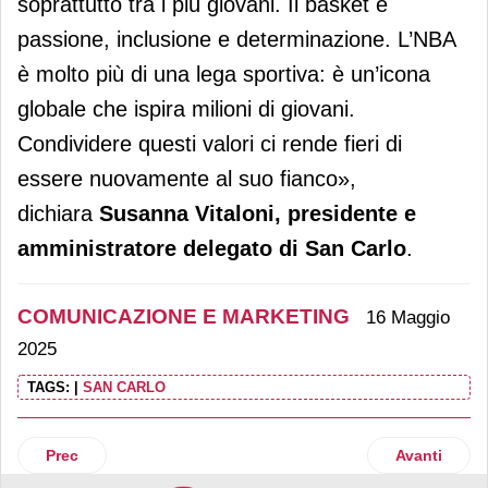
soprattutto tra i più giovani. Il basket è
passione, inclusione e determinazione. L’NBA
è molto più di una lega sportiva: è un’icona
globale che ispira milioni di giovani.
Condividere questi valori ci rende fieri di
essere nuovamente al suo fianco»,
dichiara
Susanna Vitaloni, presidente e
amministratore delegato di San Carlo
.
COMUNICAZIONE E MARKETING
16 Maggio
2025
TAGS:
|
SAN CARLO
Articolo precedente: La Ventura Padel Marathon approda a 
Articolo suc
Prec
Avanti