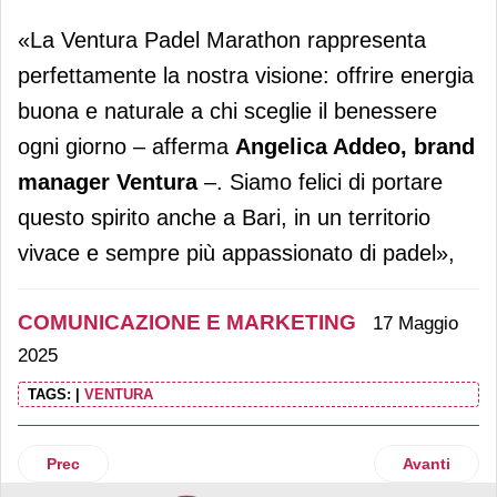
«La Ventura Padel Marathon rappresenta
perfettamente la nostra visione: offrire energia
buona e naturale a chi sceglie il benessere
ogni giorno – afferma
Angelica Addeo, brand
manager Ventura
–. Siamo felici di portare
questo spirito anche a Bari, in un territorio
vivace e sempre più appassionato di padel»,
COMUNICAZIONE E MARKETING
17 Maggio
2025
TAGS:
|
VENTURA
Articolo precedente: Castel Guelfo The Style Outlets corre
Articolo suc
Prec
Avanti