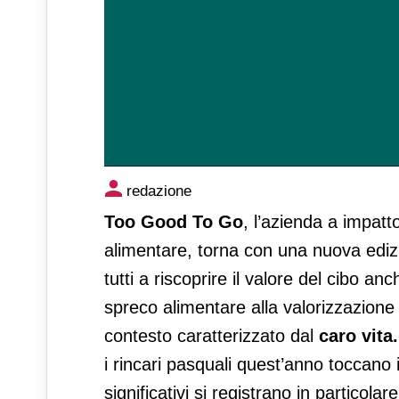
Too Good To Go torna con la
redazione
Too Good To Go
, l’azienda a impatt
alimentare, torna con una nuova edi
tutti a riscoprire il valore del cibo a
spreco alimentare alla valorizzazione 
contesto caratterizzato dal
caro vita
i rincari pasquali quest’anno toccano 
significativi si registrano in particol