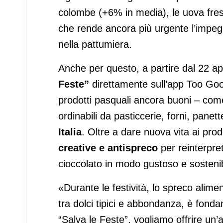
colombe (+6% in media), le uova fre
che rende ancora più urgente l’impeg
nella pattumiera.
Anche per questo, a partire dal 22 apr
Feste”
direttamente sull’app Too Goo
prodotti pasquali ancora buoni – come
ordinabili da pasticcerie, forni, panet
Italia
. Oltre a dare nuova vita ai pro
creative e antispreco
per reinterpret
cioccolato in modo gustoso e sostenib
«Durante le festività, lo spreco alime
tra dolci tipici e abbondanza, è fonda
“Salva le Feste”, vogliamo offrire un