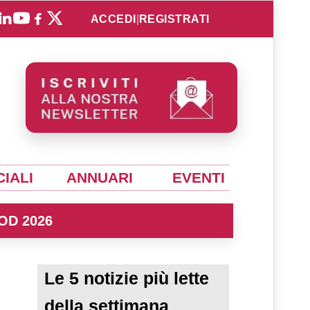
ACCEDI
|
REGISTRATI
IALI
ANNUARI
EVENTI
OD 2026
Le 5 notizie più lette
della settimana