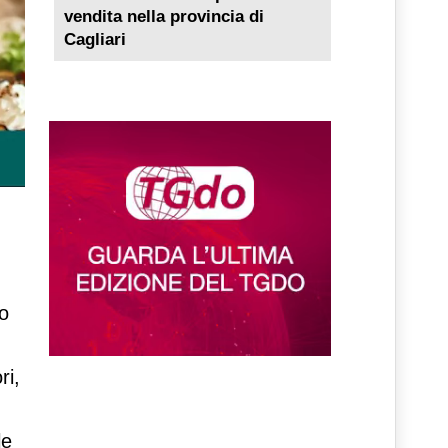
vendita nella provincia di
Cagliari
lo
ri,
le