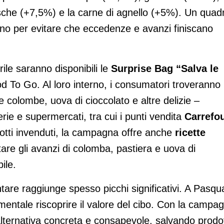
sche (+7,5%) e la carne di agnello (+5%). Un quad
no per evitare che eccedenze e avanzi finiscano
ile saranno disponibili le
Surprise Bag “Salva le
d To Go. Al loro interno, i consumatori troveranno
 colombe, uova di cioccolato e altre delizie –
terie e supermercati, tra cui i punti vendita
Carrefo
dotti invenduti, la campagna offre anche
ricette
are gli avanzi di colomba, pastiera e uova di
ile.
ntare raggiunge spesso picchi significativi. A Pasqu
mentale riscoprire il valore del cibo. Con la campa
’alternativa concreta e consapevole, salvando prodot