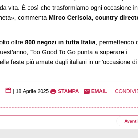
a vita. È così che trasformiamo ogni occasione in
pianeta», commenta
Mirco Cerisola, country direct
olto oltre
800 negozi in tutta Italia
, permettendo d
est’anno, Too Good To Go punta a superare i
e feste più amate dagli italiani in un’occasione di
G
|
18 Aprile 2025
STAMPA
EMAIL
CONDIVI
a on air con "Abbinala senza riserve"
Artico
Avanti