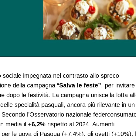
 campagna "Salva le feste"
o sociale impegnata nel contrasto allo spreco
zione della campagna “
Salva le feste”
, per invitare
nche dopo le festività. La campagna unisce la lotta al
delle specialità pasquali, ancora più rilevante in un
.
Secondo l’Osservatorio nazionale federconsumato
in media il +
6,2%
rispetto al 2024. Aumenti
are per le uova di Pasqua (+7,4%), gli ovetti (+10%), 