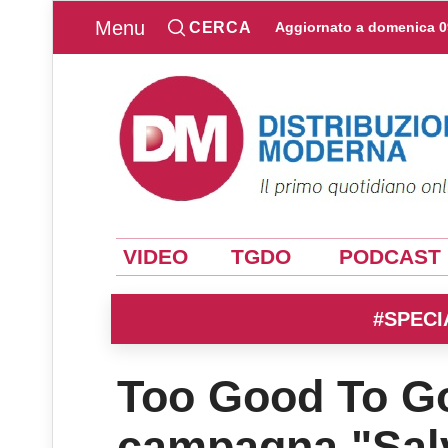
Menu
CERCA
Aggiornato a
domenica 0
VIDEO
TGDO
PODCAST
#SPECI
Too Good To Go
campagna "Salv