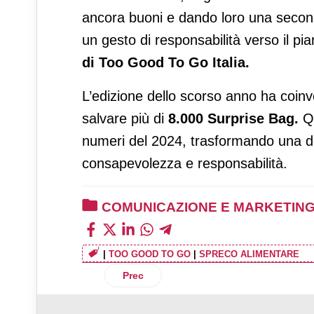
ancora buoni e dando loro una second
un gesto di responsabilità verso il 
di Too Good To Go Italia.
L’edizione dello scorso anno ha coinv
salvare più di
8.000 Surprise Bag.
Qu
numeri del 2024, trasformando una dell
consapevolezza e responsabilità.
COMUNICAZIONE E MARKETIN
|
TOO GOOD TO GO
|
SPRECO ALIMENTARE
Articolo precedente: Peroni Gran Riserv
Prec