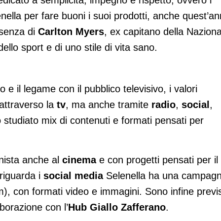
edicato a semplicità, impegno e rispetto, ovvero i
enella per fare buoni i suoi prodotti, anche quest’a
resenza di
Carlton Myers
, ex capitano della Naziona
ello sport e di uno stile di vita sano.
o e il legame con il pubblico televisivo, i valori
attraverso la
tv
, ma anche tramite
radio
,
social
,
 studiato mix di contenuti e formati pensati per
onista anche al
cinema
e con progetti pensati per il
riguarda i
social media
Selenella ha una campag
, con formati video e immagini. Sono infine previs
aborazione con l’
Hub Giallo Zafferano
.