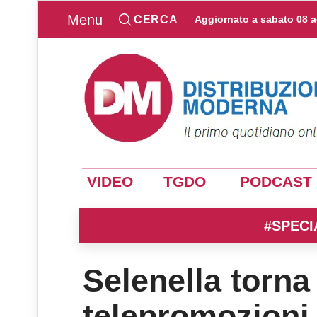
Menu
CERCA
Aggiornato a
sabato 08 
VIDEO
TGDO
PODCAST
#SPECI
Selenella torna 
telepromozioni 