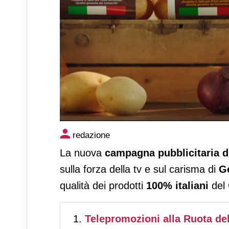
Selenella torna on air: telep
redazione
campagna autunno-inverno
La nuova
campagna pubblicitaria d
sulla forza della tv e sul carisma di
Ge
qualità dei prodotti
100% italiani
del 
Telepromozioni alla Ruota del