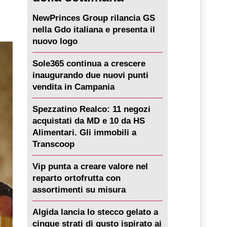
NewPrinces Group rilancia GS
nella Gdo italiana e presenta il
nuovo logo
Sole365 continua a crescere
inaugurando due nuovi punti
vendita in Campania
Spezzatino Realco: 11 negozi
acquistati da MD e 10 da HS
Alimentari. Gli immobili a
Transcoop
Vip punta a creare valore nel
reparto ortofrutta con
assortimenti su misura
Algida lancia lo stecco gelato a
cinque strati di gusto ispirato ai