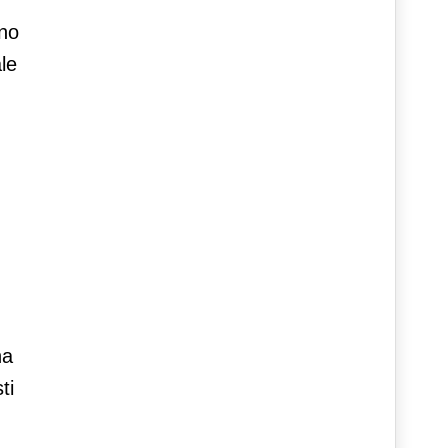
nno
le
na
ti