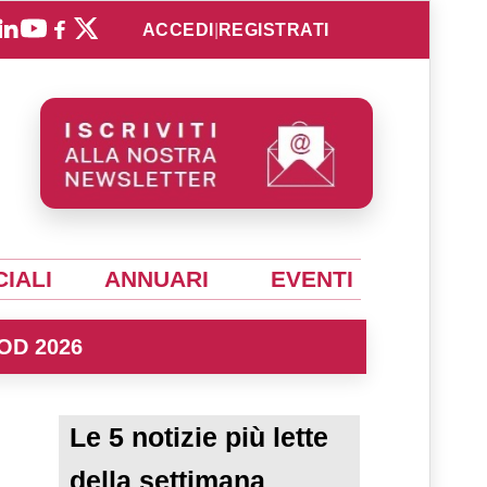
ACCEDI
|
REGISTRATI
IALI
ANNUARI
EVENTI
OD 2026
Le 5 notizie più lette
della settimana