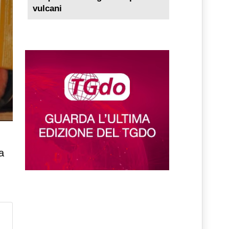
vulcani
a