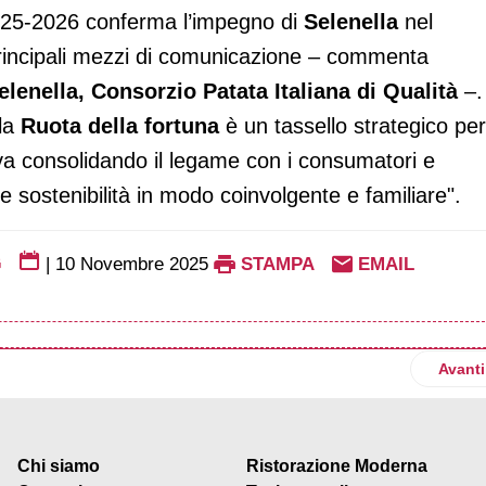
2025-2026 conferma l’impegno di
Selenella
nel
principali mezzi di comunicazione – commenta
elenella, Consorzio Patata Italiana di Qualità
–.
 la
Ruota della fortuna
è un tassello strategico per
iva consolidando il legame con i consumatori e
e sostenibilità in modo coinvolgente e familiare".
G
|
10 Novembre 2025
STAMPA
EMAIL
pporto tra l'espresso italiano e il tennis alla Nitto Atp Finals
Artico
Avanti
Chi siamo
Ristorazione Moderna