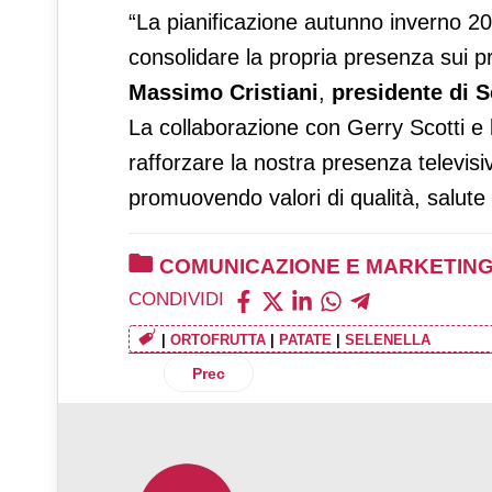
“La pianificazione autunno inverno 
consolidare la propria presenza sui 
Massimo Cristiani
,
presidente di S
La collaborazione con Gerry Scotti e
rafforzare la nostra presenza televis
promuovendo valori di qualità, salute 
COMUNICAZIONE E MARKETIN
CONDIVIDI
|
ORTOFRUTTA
|
PATATE
|
SELENELLA
Articolo precedente: Lavazza celebra il ra
Prec