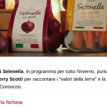
romozioni con Gerry Scotti per la
i Selenella
, in programma per tutto l’inverno, punt
rry Scotti
per raccontare i “valori della terra” e la
Consorzio.
la fortuna