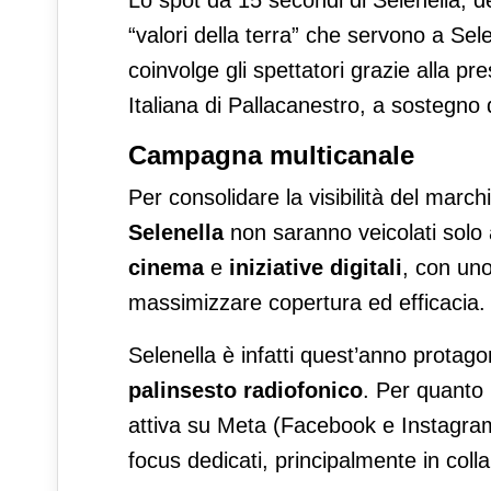
Lo spot da 15 secondi di Selenella, d
“valori della terra” che servono a Sel
coinvolge gli spettatori grazie alla p
Italiana di Pallacanestro, a sostegno d
Campagna multicanale
Per consolidare la visibilità del marchi
Selenella
non saranno veicolati solo 
cinema
e
iniziative digitali
, con uno
massimizzare copertura ed efficacia.
Selenella è infatti quest’anno protag
palinsesto radiofonico
. Per quanto 
attiva su Meta (Facebook e Instagram)
focus dedicati, principalmente in coll