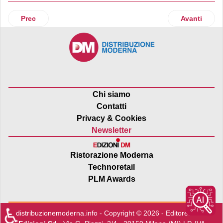
Articolo precedente: Il Gruppo Amadori diventa “official pro
Articolo suc
Prec
Avanti
Chi siamo
Contatti
Privacy & Cookies
Newsletter
Ristorazione Moderna
Technoretail
PLM Awards
♿
distribuzionemoderna.info - Copyright © 2026 - Editore:
Edra