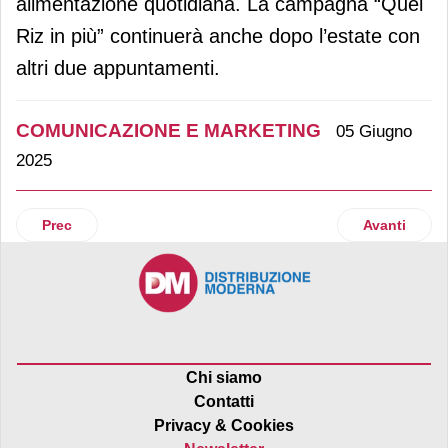
alimentazione quotidiana. La campagna “Quel
Riz in più” continuerà anche dopo l’estate con
altri due appuntamenti.
COMUNICAZIONE E MARKETING
05 Giugno
2025
Articolo precedente: Gigi D’Alessio è il nuovo testimonial d
Articolo suc
Prec
Avanti
Chi siamo
Contatti
Privacy & Cookies