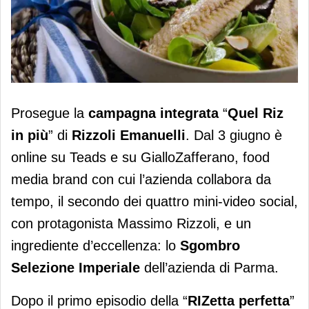
Rizzoli, prosegue la campagna “Quel
Prosegue la
campagna integrata
“
Quel Riz
Riz in più”
in più
” di
Rizzoli Emanuelli
. Dal 3 giugno è
online su Teads e su GialloZafferano, food
media brand con cui l’azienda collabora da
tempo, il secondo dei quattro mini-video social,
con protagonista Massimo Rizzoli, e un
ingrediente d’eccellenza: lo
Sgombro
Selezione Imperiale
dell’azienda di Parma.
Dopo il primo episodio della “
RIZetta perfetta
”