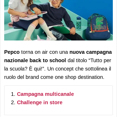
Pepco è on air con la campagna back
Pepco
torna on air con una
nuova campagna
to school “Tutto per la scuola? È
nazionale back to school
dal titolo “Tutto per
qui!”
la scuola? È qui!”. Un concept che sottolinea il
ruolo del brand come one shop destination.
Campagna multicanale
Challenge in store