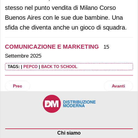
stesso nel punto vendita di Milano Corso
Buenos Aires con le sue due bambine. Una
sfida che diventa anche un gioco di squadra.
COMUNICAZIONE E MARKETING
15
Settembre 2025
TAGS:
|
PEPCO
|
BACK TO SCHOOL
Articolo precedente: Lidl prosegue la partnership con Ue
Articolo suc
Prec
Avanti
Chi siamo