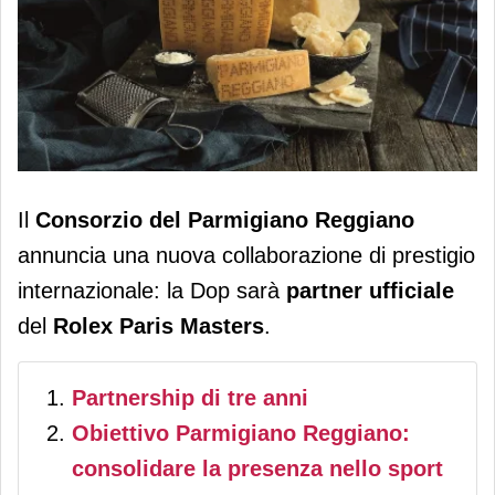
Parmigiano Reggiano protagonista al
Il
Consorzio del Parmigiano Reggiano
Rolex Paris Masters come nuovo
annuncia una nuova collaborazione di prestigio
partner ufficiale del torneo
internazionale: la Dop sarà
partner ufficiale
del
Rolex Paris Masters
.
Partnership di tre anni
Obiettivo Parmigiano Reggiano:
consolidare la presenza nello sport