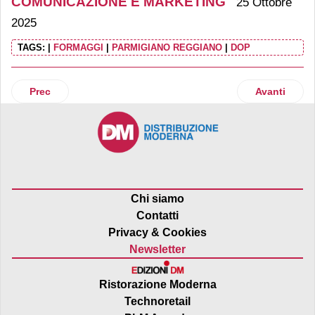
COMUNICAZIONE E MARKETING
25 Ottobre
2025
TAGS:
|
FORMAGGI
|
PARMIGIANO REGGIANO
|
DOP
Articolo precedente: Acqua Minerale San Benedetto corre in
Articolo suc
Prec
Avanti
Chi siamo
Contatti
Privacy & Cookies
Newsletter
Ristorazione Moderna
Technoretail