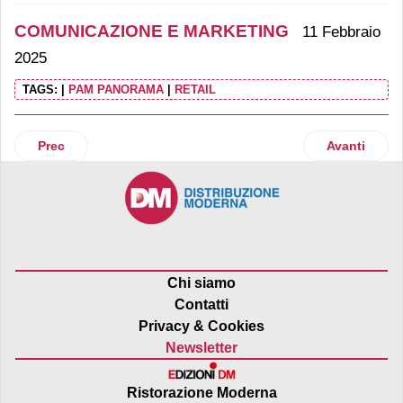
COMUNICAZIONE E MARKETING
11 Febbraio
2025
TAGS:
|
PAM PANORAMA
|
RETAIL
Articolo precedente: I frollini Balocco tornano in comunica
Articolo suc
Prec
Avanti
Chi siamo
Contatti
Privacy & Cookies
Newsletter
Ristorazione Moderna