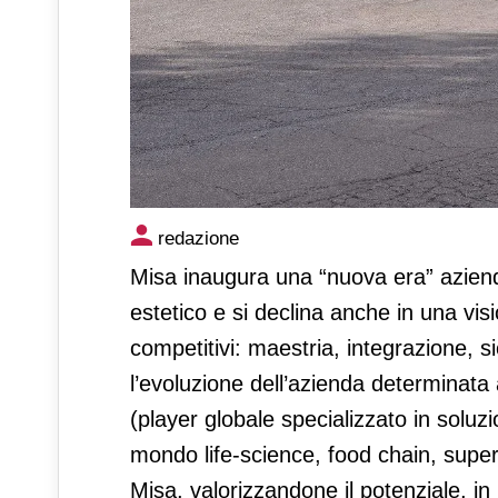
Misa inaugura la "nuova era"
redazione
Misa inaugura una “nuova era” azien
estetico e si declina anche in una vis
competitivi: maestria, integrazione, sic
l’evoluzione dell’azienda determinata
(player globale specializzato in soluz
mondo life-science, food chain, super
Misa, valorizzandone il potenziale, in