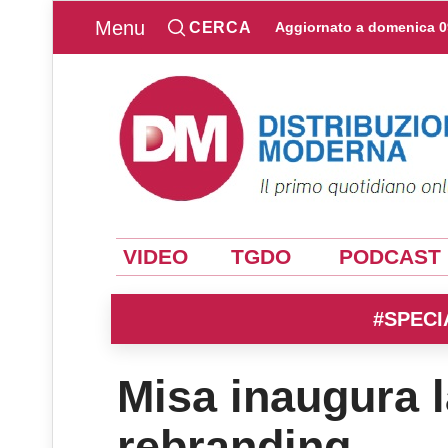
Menu
CERCA
Aggiornato a
domenica 0
VIDEO
TGDO
PODCAST
#SPECI
Misa inaugura l
rebranding