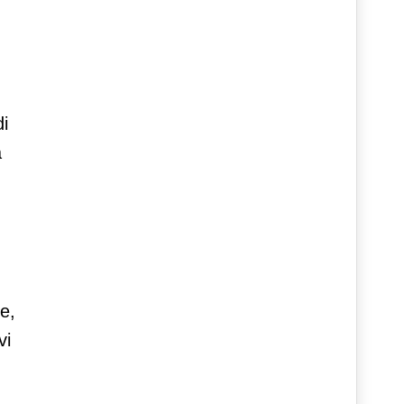
di
a
e,
vi