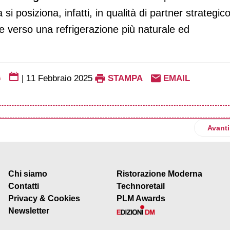
 posiziona, infatti, in qualità di partner strategic
ne verso una refrigerazione più naturale ed
G
|
11 Febbraio 2025
STAMPA
EMAIL
ova la collaborazione con Fir
Artico
Avanti
Chi siamo
Ristorazione Moderna
Contatti
Technoretail
Privacy & Cookies
PLM Awards
Newsletter