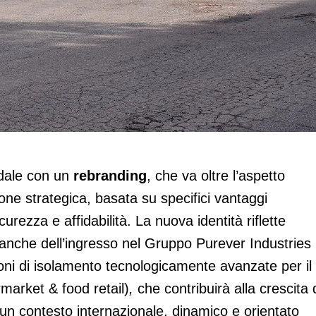
 con il rebranding
dale con un
rebranding
, che va oltre l’aspetto
ione strategica, basata su specifici vantaggi
urezza e affidabilità. La nuova identità riflette
 anche dell’ingresso nel Gruppo Purever Industries
ioni di isolamento tecnologicamente avanzate per il
market & food retail)
,
che contribuirà alla crescita 
 un contesto internazionale, dinamico e orientato