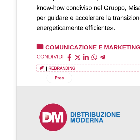
know-how condiviso nel Gruppo, Misa si
per guidare e accelerare la transizio
energeticamente efficiente».
COMUNICAZIONE E MARKETIN
CONDIVIDI
|
REBRANDING
Articolo precedente: Pam Panorama rinn
Prec