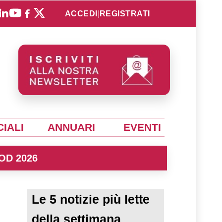
ACCEDI
|
REGISTRATI
IALI
ANNUARI
EVENTI
OD 2026
Le 5 notizie più lette
della settimana