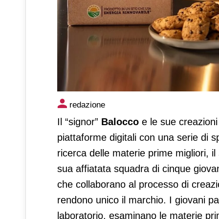
I frollini Balocco tornano i
redazione
Il “signor”
Balocco
e le sue creazioni 
piattaforme digitali con una serie di sp
ricerca delle materie prime migliori, i
sua affiatata squadra di cinque giova
che collaborano al processo di creazio
rendono unico il marchio. I giovani pa
laboratorio, esaminano le materie pri