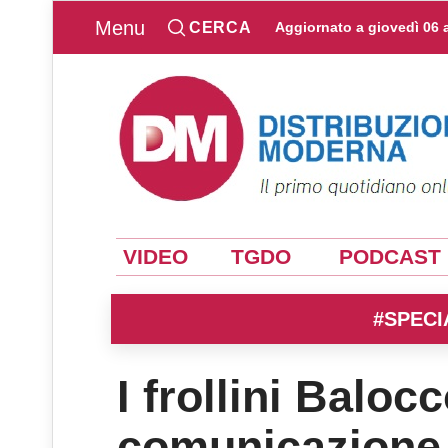
Menu
CERCA
Aggiornato a
giovedì 06 
VIDEO
TGDO
PODCAST
#SPECI
I frollini Baloc
comunicazione