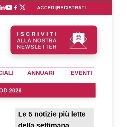
ACCEDI
|
REGISTRATI
IALI
ANNUARI
EVENTI
OD 2026
Le 5 notizie più lette
della settimana